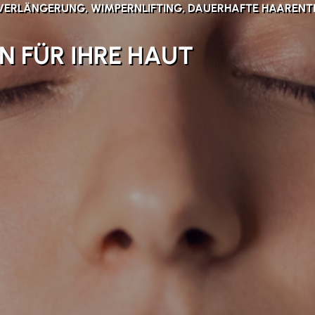
VERLÄNGERUNG, WIMPERNLIFTING, DAUERHAFTE HAARENT
N FÜR IHRE HAUT