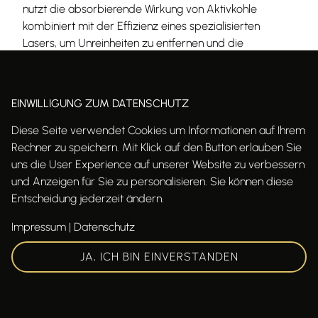
nutzt die absorbierende Wirkung von Aktivkohle
kombiniert mit der Effizienz eines spezialisierten
Lasers, um Unreinheiten zu entfernen und die
Hauterneuerung zu fördern. Das Ergebnis ist eine
klarere, straffere und verjüngte Haut.
EINWILLIGUNG ZUM DATENSCHUTZ
Bei deinem Termin lege ich Wert auf eine umfassende
Beratung, um das Carbon Peeling perfekt auf deine
Diese Seite verwendet Cookies um Informationen auf Ihrem
Hautbedürfnisse abzustimmen. Ich achte dabei auf die
Rechner zu speichern. Mit Klick auf den Button erlauben Sie
individuellen Eigenschaften deiner Haut, um die
uns die User Experience auf unserer Website zu verbessern
Behandlung so angenehm und effektiv wie möglich zu
und Anzeigen für Sie zu personalisieren. Sie können diese
gestalten.
Entscheidung jederzeit ändern.
Impressum
|
Datenschutz
Bitte komm zur Behandlung mit ungeschminkter Haut,
damit die Aktivkohle ihre volle Wirkung entfalten kann.
JA, ICH BIN EINVERSTANDEN
Während des Peelings kannst du dich entspannt
zurücklehnen und die Verwandlung genießen. Ich
kümmere mich um alles Weitere.