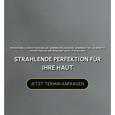
PROFESSIONELLE GESICHTSBEHANDLUNG, WIMPERNVERLÄNGERUNG, WIMPERNLIFTING, DAUERHAFTE
HAARENTFERNUNG UND PERMANENT MAKE-UP IN MALBERG
STRAHLENDE PERFEKTION FÜR
IHRE HAUT
JETZT TERMIN ANFRAGEN