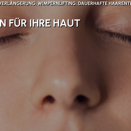
VERLÄNGERUNG, WIMPERNLIFTING, DAUERHAFTE HAARENT
N FÜR IHRE HAUT